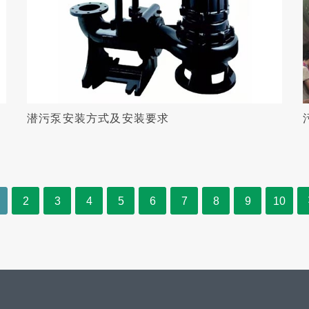
潜污泵安装方式及安装要求
2
3
4
5
6
7
8
9
10