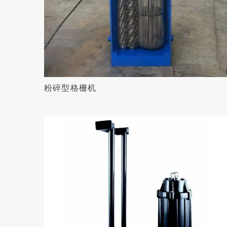
粉碎型格栅机