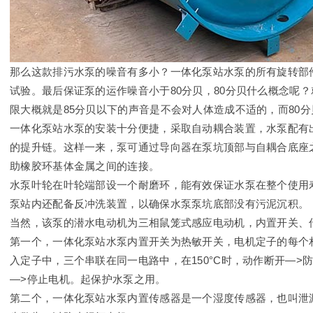
那么这款排污水泵的噪音有多小？一体化泵站水泵的所有旋转部
试验。最后保证泵的运作噪音小于80分贝，80分贝什么概念呢
限大概就是85分贝以下的声音是不会对人体造成不适的，而80
一体化泵站水泵的安装十分便捷，采取自动耦合装置，水泵配有
的提升链。这样一来，泵可通过导向器在泵坑顶部与自耦合底座
助橡胶环基体金属之间的连接。
水泵叶轮在叶轮端部设一个耐磨环，能有效保证水泵在整个使用
泵站内还配备反冲洗装置，以确保水泵泵坑底部没有污泥沉积。
当然，该泵的潜水电动机为三相鼠笼式感应电动机，内置开关、
第一个，一体化泵站水泵内置开关为热敏开关，电机定子的每个
入定子中，三个串联在同一电路中，在150°C时，动作断开—>
—>停止电机。起保护水泵之用。
第二个，一体化泵站水泵内置传感器是一个湿度传感器，也叫泄