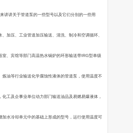
来讲讲关于管道泵的一些型号以及它们分别的一些用
水、
加压、
工业管道加压输送、
清洗、
制冷和空调循环、
浴室、宾馆等部门高温热水锅炉的环形输送带IRG型单级
、
炼油等行业输送化学腐蚀性液体的管道泵，使用温度不
，化工及企事业单位动力部门输送油品及易燃易爆液体，
增加水冷却单元中的
基础上形成
的型号，运行使用温度可