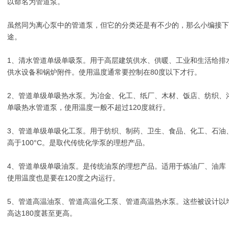
以命名为管道泵。
虽然同为离心泵中的管道泵，但它的分类还是有不少的，那么小编接下
途。
1、清水管道单级单吸泵。用于高层建筑供水、
供暖、
工业和生活给排
供水设备和锅炉附件。使用温度通常要控制在80度以下才行。
2、管道单级单吸热水泵。为冶金、化工、
纸厂、
木材、饭店、
纺织、
单吸热水管道泵，使用温度一般不超过120度就行。
3、管道单级单吸化工泵。用于纺织、
制药、
卫生、
食品、
化工、
石油
高于100°C。是取代传统化学泵的理想产品。
4、管道单级单吸油泵。是传统油泵的理想产品。适用于
炼油厂
、
油库
使用温度也是要在120度之内运行。
5、管道高温油泵、管道高温化工泵、管道
高温热水泵。这些
被设计以
高达180度甚至更高。