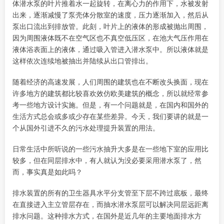
体潜水泵的叶片推着水一起旋转，在离心力的作用下，水被发射
出来，逐渐减慢了泵壳体分散室的速度，压力逐渐加入，然后从
泵出口流出到排放管。此刻，叶片上的液体的形成被抛出周围，
因为周围液体既不在空气区也不真空低压区，在池大气压作用在
液体浴表面上的液体，通过吸入管进入潜水泵中。所以液体就是
这样依次连续地被抽出并陆续从出口管排出。
随着经济的高速发展，人们周围的建筑也在不断改头换面，现在
许多地方的建筑都比较喜欢效仿欧美建筑的概念，所以就经常参
考一些地方设计实施。但是，有一个问题就是，在国内和国外的
生活方式总会或多或少存在某些差异。今天，我们要讲的就是一
个从国外引进不久的污水处理提升装置的用法。
日常生活中所听说的一些污水抽升大多是在一些地下室的应用比
较多，但在同层排水中，有人就认为没必要采用潜水泵了，然
而，事实真是如此吗？
排水装置的所有的卫生器具水平分支管至下层不跨过底板，最终
在直接进入主立管层存在，而抽水潜水泵层可以解决同层远距离
排水问题。这种排水方式，在国外是近几年的主要地面排水方