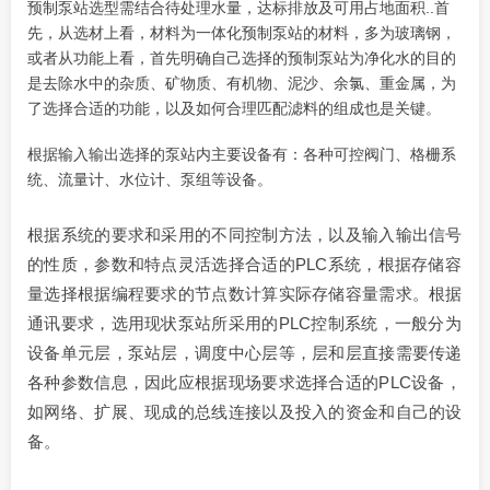
预制泵站选型需结合待处理水量，达标排放及可用占地面积..首
先，从选材上看，材料为
一体化预制泵站
的材料，多为玻璃钢，
或者从功能上看，首先明确自己选择的预制泵站为净化水的目的
是去除水中的
杂质、
矿物质
、
有机物、
泥沙、
余氯、
重金属
，为
了选择合适的功能，以及如何合理匹配滤料的组成也是关键。
根据输入输出选择的泵站内主要设备有：各种可控阀门、
格栅系
统、
流量计、
水位计、
泵组
等设备。
根据系统的要求和采用的不同控制方法，以及输入输出信号
的性质，参数和特点灵活选择合适的PLC系统，根据存储容
量选择根据编程要求的节点数计算实际存储容量需求。根据
通讯要求，选用现状泵站所采用的PLC控制系统，一般分为
设备单元层，泵站层，调度中心层等，层和层直接需要传递
各种参数信息，因此应根据现场要求选择合适的PLC设备，
如网络、扩展、现成的总线连接以及投入的资金和自己的设
备。