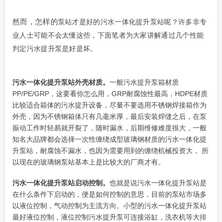
然而，怎样的
泵站
才是好的
污水一体化提升泵站呢？许多非专
业人士可能不会太懂这些，
下面笔者为大家讲解通过几个性能
判定污水提升泵是好是坏。
污水一体化提升泵站
外壳材质。
一般污水提升泵箱材质
PP/PE/GRP，这要看你怎么用，GRP耐腐蚀性最高，HDPE材质
比较适合箱体的污水提升设备，尽量不要选用不锈钢焊接箱作为
外壳，因为不锈钢箱体只有几毫米厚，最后安装焊缝之后，在泵
振动工作时轻易就开裂了，随时漏水，后期维修难度很大，一般
知名大品牌都会选择一次性缠绕成型玻璃钢材质的
污水一体化提
升泵站
，耐腐蚀不漏水，也因为需要用到的缠绕机械投资大， 所
以现在的玻璃钢泵站基本上是比较大的厂商才有。
污水一体化提升泵站
启动控制。
也就是说
污水一体化提升泵站
是
在什么条件下启动的，便是如何控制的意思，目前的泵站市场多
以液位控制，气动控制为主流方向。小型的
污水一体化提升泵站
最好液位控制，液位控制污水提升泵可连接浴缸，洗衣机等大排