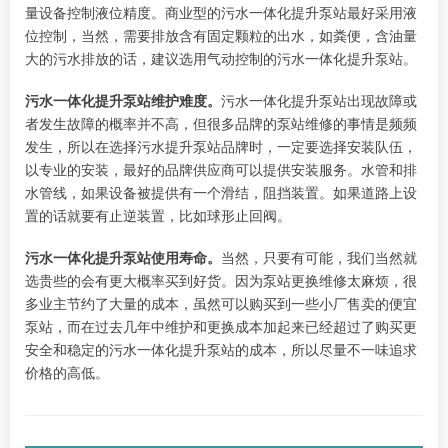
量设备控制液位精度。商业型的
污水一体化提升泵站
最好采用液
位控制，当然，需要排放含有固定颗粒的出水，如粪便，含油量
大的污水排放的话，建议选用气动控制的
污水一体化提升泵站。
污水一体化提升泵站
维护难度。
污水一体化提升泵站
出现故障或
者发生故障的概率并不高，但很多品牌的泵站维修的事情是频频
发生，
所以在选择污水提升泵站品牌时，一定要选择安装队伍，
以专业的安装，最好的品牌供应商可以提供安装服务。水管和排
水管线，如果设备被提供有一个滑结，阻挡装置。如果道路上设
置的话就要有止逆装置，比如球形止回阀。
污水一体化提升泵站
使用寿命。
当然，只要有可能，我们当然就
选贵些的会有更大概率买到好货。因为泵站更换维修太麻烦，很
多业主节约了大量的成本，虽然可以购买到一些小厂售卖的便宜
泵站，而在过去几年中维护和更换成本加起来已经超过了购买更
安全和稳定的
污水一体化提升泵站
的成本，所以尽量不一味追求
价格的高低。