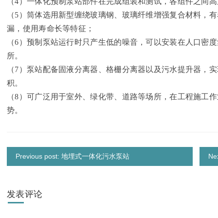
（4）一体化预制泵站部件在完成组装和测试，各组件之间
（5）筒体选用新型缠绕玻璃钢、玻璃纤维增强复合材料，
漏，使用寿命长等特征；
（6）预制泵站运行时只产生低的噪音，可以安装在人口密
所。
（7）泵站配备固液分离器、格栅分离器以及污水提升器，
积。
（8）可广泛用于室外、绿化带、道路等场所，在工程施工
势。
Previous post: 地埋式一体化污水泵站
N
发表评论