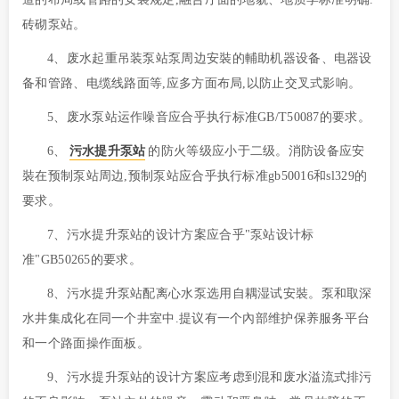
砖砌泵站。
4、废水起重吊装泵站泵周边安裝的輔助机器设备、电器设
备和管路、电缆线路面等,应多方面布局,以防止交叉式影响。
5、废水泵站运作噪音应合乎执行标准GB/T50087的要求。
6、
污水提升泵站
的防火等级应小于二级。消防设备应安
裝在预制泵站周边,预制泵站应合乎执行标准gb50016和sl329的
要求。
7、污水提升泵站的设计方案应合乎"泵站设计标
准"GB50265的要求。
8、污水提升泵站配离心水泵选用自耦湿试安裝。泵和取深
水井集成化在同一个井室中.提议有一个內部维护保养服务平台
和一个路面操作面板。
9、污水提升泵站的设计方案应考虑到混和废水溢流式排污