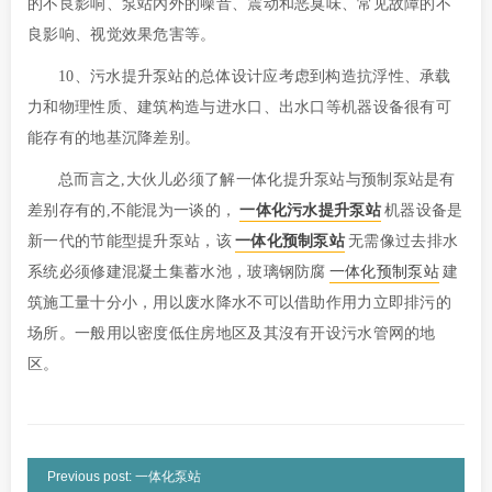
的不良影响、泵站內外的噪音、震动和恶臭味、常见故障的不
良影响、视觉效果危害等。
10、污水提升泵站的总体设计应考虑到构造抗浮性、承载
力和物理性质、建筑构造与进水口、出水口等机器设备很有可
能存有的地基沉降差别。
总而言之,大伙儿必须了解一体化提升泵站与预制泵站是有
差别存有的,不能混为一谈的，
一体化污水提升泵站
机器设备是
新一代的节能型提升泵站，该
一体化预制泵站
无需像过去排水
系统必须修建混凝土集蓄水池，玻璃钢防腐
一体化预制泵站
建
筑施工量十分小，用以废水降水不可以借助作用力立即排污的
场所。一般用以密度低住房地区及其沒有开设污水管网的地
区。
Previous post: 一体化泵站