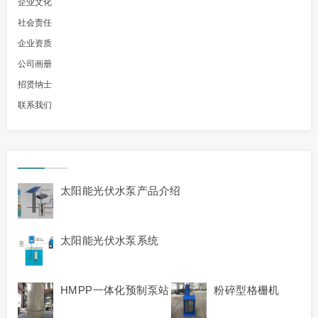
企业文化
社会责任
企业资质
公司画册
招贤纳士
联系我们
太阳能光伏水泵产品介绍
太阳能光伏水泵系统
HMPP一体化预制泵站
粉碎型格栅机