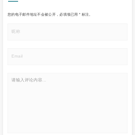
您的电子邮件地址不会被公开，
必填项已用
*
标注。