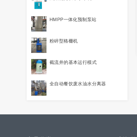
HMPP一体化预制泵站
粉碎型格栅机
截流井的基本运行模式
全自动餐饮废水油水分离器