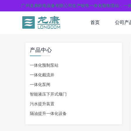
广州龙康机电设备有限公司生产销售一体化预制泵站，一
首页
公司产
产品中心
一体化预制泵站
一体化截流井
一体化泵闸
智能液压下开式堰门
污水提升装置
隔油提升一体化设备