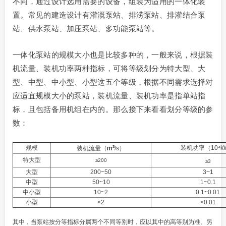
不同，通过设计选用需要的设备，组装为适用的一体化装
置。常见的建造设计有灌溉泵站、排涝泵站、排灌结合泵
站、供水泵站、加压泵站、多功能泵站等。
一体化泵站的规模大小也是比较多种的，一般来说，根据装
机流量、装机功率两种指标，可将等级划分为特大型、大
型、中型、中小型、小型这五个等级，根据不同需求选择对
应适宜规模大小的泵站，装机流量、装机功率是指单站指
标，且包括备用机组在内的。那么接下来看看划分等级的参
数：
规模
m³
装机功率（10⁴k
装机流量（
/s）
特大型
≥200
≥3
大型
200~50
3~1
中型
50~10
1~0.1
中小型
10~2
0.1~0.01
小型
<2
<0.01
其中，当泵站按分等指标分属两个不同等别时，应以其中的高等别为准。另