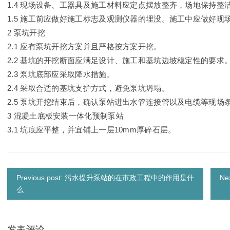
1.4 现场设备、工器具及施工材料应定点摆放整齐，场地保持整
1.5 施工前应做好施工标志及观测仪器的埋没。施工中应做好现
2 泵坑开挖
2.1 应有泵坑开挖方案并且严格按方案开挖。
2.2 基坑的开挖断面应满足设计、施工和基坑边坡稳定性的要求
2.3 泵坑底部应采取降水措施。
2.4 采取合适的基坑支护方式，避免泵坑坍塌。
2.5 泵坑开挖结束后，确认泵站进出水管连接管以及电缆等现
3 混凝土底板安装一体化预制泵站
3.1 坑底应平整，并宜铺上一层10mm厚碎石层。
Previous post: 污水提升泵站的在市政工程中的作用是什
N
么
发表评论