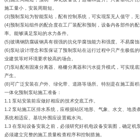
施工量小，安装周期短。
(3)预制泵站为智能泵站，配有控制系统，可实现泵无人值守，
(4)预制泵站组件的配合度在工厂装配和预制，设备内各部件的
率。能够满足泵站的水力条件。
(5)玻璃钢防腐碳钢具有很强的抗化学腐蚀能力和强度。不易腐
(6)泵站设计理念和泵保证了预制泵站在运行过程中只产生极低
业建筑等对环境要求较高的场合。
(7)泵站配有固液分离器、格栅分离器和污水提升模式，可实现
产生。
(8)可广泛安装在户外、绿化带、道路等场所。特别是在施工面
一体化预制泵站施工准备：
1.1 泵站安装前应做好相应的技术交底工作。
1.2 泵站施工区排水系统，应根据站区地形、气象、水文、地
系统相适应。基坑外围应设置截水沟。
1.3 在泵站设备安装之前，必须研究好机电设备安装图，确定
必须建立完整的施工质量检查程序和控制措施。