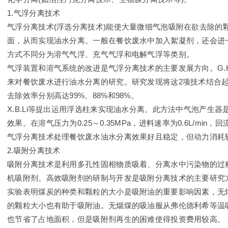
1.气浮分离技术
气浮分离技术(浮选分离技术)能使大量微细气泡吸附在欲去除的
面，从而实现油水分离。一般在餐饮废水中加入絮凝剂，还会进
方式不同分为溶气气浮、充气气浮和电解气浮等类别。
气浮装置和溶气系统的改进是气浮分离技术的主要发展方向。G.H
来对餐饮废水进行油水分离的研究。研究发现将这2项技术结合起
去除效率分别高达99%、88%和98%。
X.B.Li等提出运用浮选柱来实现油水分离。此方法中气泡产生
效果。在溶气压力为0.25～0.35MPa，进料速率为0.6L/min
气浮分离技术处理餐饮废水油水分离效果好且稳定，但动力消耗
2.吸附分离技术
吸附分离技术是利用多孔性固相物质吸着、分离水中污染物的过
机吸附剂。高效吸附剂的研制与开发是吸附分离技术的主要研究方向
实验表明煤炭的种类和颗粒的大小是吸附油的重要影响因素，无
的颗粒大小也有助于吸附油。无烟煤的吸油服从弗伦德利希等温
也节省了占地面积，但是吸附剂再生的困难使得投资费用较高。