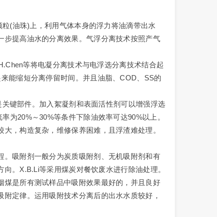
颗粒(油珠)上，利用气体本身的浮力将油滴带出水
一步提高油水的分离效果。气浮分离技术按照产气
.Chen等将电凝分离技术与电浮选分离技术结合起
来能缩短分离停留时间。并且油脂、COD、SS的
器是关键部件。加入絮凝剂和表面活性剂可以增强浮选
，回流率为20%～30%等条件下除油效率可达90%以上。
较大，构造复杂，维修保养困难，且浮渣难处理。
程。吸附剂一般分为炭质吸附剂、无机吸附剂和有
。X.B.Li等采用煤炭对餐饮废水进行除油处理。
烟煤是所有测试样品中吸附效果最好的，并且良好
吸附定律。运用吸附技术分离后的出水水质较好，