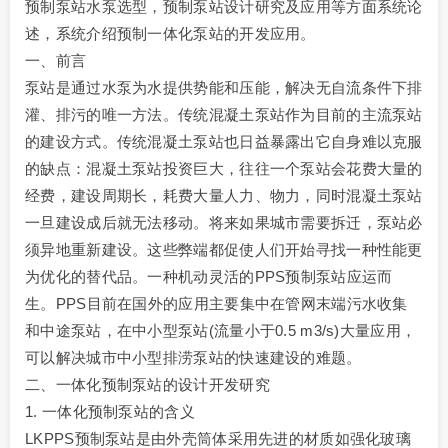
预制泵站水泵选型，预制泵站设计研究及应用等方面系统论
述，系统介绍预制一体化泵站的开发应用。
一、前言
泵站是通过水泵为水提供势能和压能，解决无自流条件下排
灌、排污的唯一方法。传统混凝土泵站作为目前的主流泵站
的建设方式。传统混凝土泵站也日益暴露出它自身难以克服
的缺点：混凝土泵站投资巨大，往往一个泵站会花费大量的
经费，建设周期长，耗费大量人力、物力，同时混凝土泵站
一旦建设成后就无法移动。将来如果城市需要拆迁，泵站必
须异地重新建设。这些弊端都促使人们开始寻找一种性能更
为优化的替代品。一种机动灵活的PPS预制泵站应运而
生。PPS目前在国外的应用主要集中在管网末端污水收集
和中途泵站，在中小型泵站(流量小于0.5 m3/s)大量应用，
可以解决城市中小型排涝泵站的快速建设的难题。
二、一体化预制泵站的设计开发研究
1. 一体化预制泵站的含义
LKPPS预制泵站是由外壳筒体采用先进的材质如强化玻璃