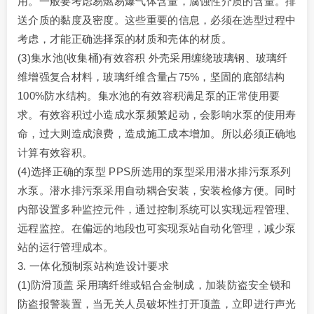
用。一般要考虑易燃易爆气体含量，腐蚀性介质的含量。排
送介质的黏度及密度。这些重要的信息，必须在选型过程中
考虑，才能正确选择泵的材质和壳体的材质。
(3)集水池(收集桶)有效容积 外壳采用缠绕玻璃钢、玻璃纤
维增强复合材料，玻璃纤维含量占75%，坚固的底部结构
100%防水结构。集水池的有效容积满足泵的正常使用要
求。有效容积过小造成水泵频繁起动，会影响水泵的使用寿
命，过大则造成浪费，造成施工成本增加。所以必须正确地
计算有效容积。
(4)选择正确的泵型 PPS所选用的泵型采用潜水排污泵系列
水泵。潜水排污泵采用自动耦合安装，安装检修方便。同时
内部设置多种监控元件，通过控制系统可以实现远程管理、
远程监控。在偏远的地段也可实现泵站自动化管理，减少泵
站的运行管理成本。
3. 一体化预制泵站构造设计要求
(1)防滑顶盖 采用璃纤维或铝合金制成，加装防盗安全锁和
防盗报警装置，当无关人员破坏性打开顶盖，立即进行声光