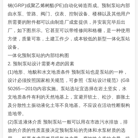
钢(GRP)或聚乙烯树酯(PE)自动化铸造而成。预制泵站内部
由水泵、管路、阀门、仪表、控制设备、楼梯以及其他用户
所需要的附件都可以由制造厂成套提供，并安装完毕后出
厂，如下图所示。它甚至可以带维修间和格栅，是一种使用
方便，质量可靠，土建工作少，成本较低的新型一体化泵站
设备。
一体化预制泵站的内部结构图
2. 预制泵站设计需要考虑的因素
(1)地形、地貌和水文地质条件 预制泵站也是泵站的一种，
设计必须按照国家相关规范，可参照《泵站设计规范》(GB
50265—2010)内容实施。泵站选址宜选择在岩土坚实，水
文地质条件有利的天然地基上，宜避开软土、松沙、膨胀土
及分散性土振动液化土等不良地基。不应设在活动性断裂构
造地带。
(2)泵送液体介质 预制泵站一般可以用在市政污水排放，排
放的介质的性质直接决定预制泵站的壳体和水泵材质的选