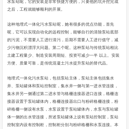
水泵站呢，它的安装是非常快捷方便的，只要他的坑开挖完成
之后，工程就能够顺利的开展。
这种地埋式一体化污水泵站呢，她有很多的优点功能，首先
呢，它可以实现自动化的远程控制，能够自行的清除泵站底部
的污泥，不需要人工进行清污，后期不需要人工进行值守，减
少污物沉积漂浮大问题。第二个呢。这种泵站与传统泵站相比
土建工程量少、制造安装周期短、投资可减少一半 以上。安装
方便、质量可靠，是传统混凝土污水提升泵站的替代品。
地埋式一体化污水泵站，包括泵站主体，泵站主体包括集水
井、泵站罐体和泵站控制室，集水井一侧与第一进水管连接，
集水井另一侧通过第二进水管与格栅连接器进口连接，格栅连
接器设置于泵站罐体内，格栅连接器出口与粉碎格栅连接，粉
碎格栅一侧设有水泵，水泵设置于泵站罐体内，水泵与泵站罐
体一侧的出水管连接，所述泵站罐体上设有泵站控制室，泵站
控制室内设有控制柜，控制柜分别与粉碎格栅和水泵连接。本