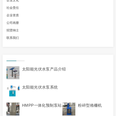
企业文化
社会责任
企业资质
公司画册
招贤纳士
联系我们
太阳能光伏水泵产品介绍
太阳能光伏水泵系统
HMPP一体化预制泵站
粉碎型格栅机