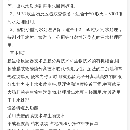
等。出水水质达到再生水回用标准。
2、MBR膜生物反应器成套设备：适合于50吨/天－5000吨
污水处理回用。
3、智能小型污水处理设备：适合于2－50吨/天污水处理，
特别对于农村、旅游点、公厕等分散性污染点的污水处理回
用。
基本原理:
膜生物反应器技术是膜分离技术和生物技术的有机结合,用
超滤膜或微滤膜分离技术取代传统活性污泥法的二沉池和常
规过滤单元,使水力停留时间和泥,龄完全分离.其高效的固液
分离能力使出水水质良好,悬浮物和浊度接近于零,并可截留
大肠杆菌等生物性污染物,处理后出水可直接回用,尤其适用
于中水处理.
设备特点及功能:
采用先进的膜技术与生物技术
集成程度高,结构紧凑,占地面积小操作维护简单