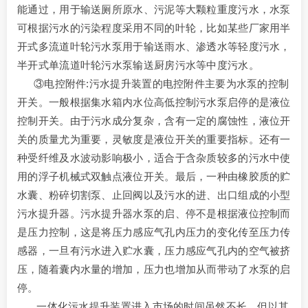
能通过，用于输送厕所原水、污泥等大颗粒重度污水，水泵
可根据污水的污染程度采用不同的叶轮，比如某些厂家用半
开式多流道叶轮污水泵用于输送雨水、渗透水等轻度污水，
半开式单流道叶轮污水泵输送厨房污水等中度污水。
③电控附件:污水提升装置的电控附件主要为水泵的控制
开关。一般根据集水箱内水位高低控制污水泵启停的是液位
控制开关。由于污水成分复杂，含有一定的腐蚀性，液位开
关的质量尤为重要，灵敏度是液位开关的重要指标。还有一
种受纤维及水波动影响极小，适合于含杂质较多的污水中使
用的浮子机械式双触点液位开关。最后，一种由橡胶质的贮
水囊、粉碎切割泵、止回阀以及污水的进、出口组成的小型
污水提升器。污水提升器水泵的启、停不是根据液位控制而
是压力控制，这是将压力感应气孔内压力的变化传至压力传
感器，一旦有污水进入贮水囊，压力感应气孔内的空气被挤
压，随着囊内水量的增加，压力也增加从而带动了水泵的启
停。
一体化污水提升装置进入市场的时间虽然不长，但以其