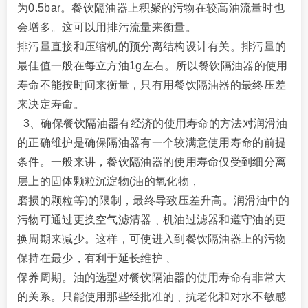
为0.5bar。餐饮隔油器上积聚的污物在较高油流量时也
会增多。这可以用排污流量来衡量。
排污量直接和
压缩机的预分离结构设计有关。排污量的
最佳值一般在每立方油1g左右。所以餐饮隔油器的使用
寿命不能按时间来衡量，只有用餐饮隔油器的最终压差
来决定寿命。
3、确保餐饮隔油器有经济的使用寿命的方法对润
滑油
的正确维护是确保隔油器有一个较满意使用寿命的前提
条件。一般来讲，餐饮隔油器的使用寿命仅受到细分离
层上的固体颗粒沉淀物(油的氧化物，
磨损的颗粒等)的限制，最终导致压差升高。润滑油中的
污物可
通过更换空气滤清器﹑机油过滤器和遵守油的更
换周期来减少。这样，可使进入到餐饮隔油器上的污物
保持在最少，有利于延长维护﹑
保养周期。油的选型对餐饮隔油器的使用寿命有非常大
的关系。只能使用那些经
批准的﹑抗老化和对水不敏感