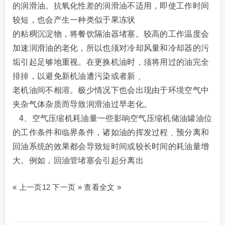
的润滑油。抗氧化性差的润滑油不适用，即使工作时间
较短，也会产生一种类似于果冻状
的粘稠沉淀物，将餐饮隔油器堵塞。较高的工作温度会
加速润滑油的老化，所以也须对冷却风量
和冷却器的污
垢引起足够地重视。在更换机油时，须将用过的油完全
排掉，以避免新机油遭污染或者新﹑
老机油间不相溶。极少情况下也会出现由于环境空气中
夹杂气体杂质而导致润滑油过早老化。
4、空气压缩机耗
油量一些影响空气压缩机储油罐油位
的工作条件和临界条件，诸如油的挥发过程﹑预分离和
回油系统的效果都会导致短时间或较长时间的耗油量增
大。例如，回油管堵塞会引起分离出
« 上一页
1
2 下一页 » 查看全文 »