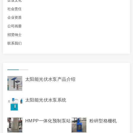
企业文化
社会责任
企业资质
公司画册
招贤纳士
联系我们
太阳能光伏水泵产品介绍
太阳能光伏水泵系统
HMPP一体化预制泵站
粉碎型格栅机