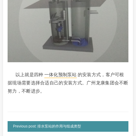
以上就是四种
一体化预制泵站
的安装方式，客户可根
据现场需要选择合适自己的安装方式。广州龙康集团会不断
努力，不断进步。
Previous post: 排水泵站的作用与组成类型