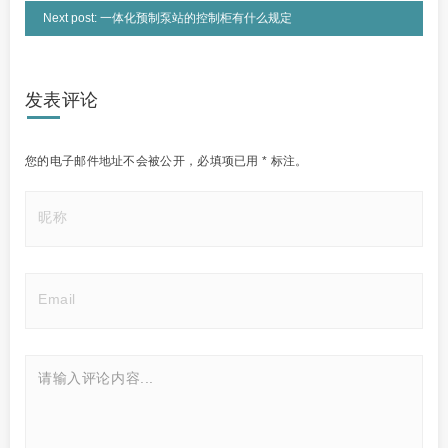
Next post: 一体化预制泵站的控制柜有什么规定
发表评论
您的电子邮件地址不会被公开，
必填项已用
*
标注。