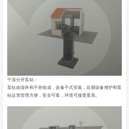
干湿分开泵站：
泵站由湿井和干井组成，设备干式安装，后期设备维护和泵
站运营管理方便，安全可靠，环境可接受度高。