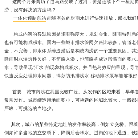
这两个月来阅历了过马路变成了过河，要是连续下个一星期雨
涝，没有解决的方法吗？
一体化预制泵站
能够有效的对雨水进行快速排放，那么我们
构成内涝的客观原因是降雨强度大，规划会集。降雨特别急的
也有可能构成积水。国内一些城市排水管网欠账比较多，管道老
全，不完善，排水体系缔造滞后是构成内涝的一个重要原因。其
降雨时水浸透性欠好，不简略入渗，也简略构成这段路面的积水
水，导致呈现“汇水”的现象构成积水。并且热岛效应的呈现，导
快速反应处理排水问题，悍莎防汛排涝水 移动排水泵车能够很
首要，城市内涝在我国比较广泛。从发作的区域来看，早年首
常常发作。城市缔造用地面积小，可挑选的区域比较大，一般都
严峻，可挑选的当地少。
其次，城市的某些特定地址的发作率较高，例如立交桥。跟着
例如许多当地的立交桥下，降雨后会积水。过街的地下通道、铁