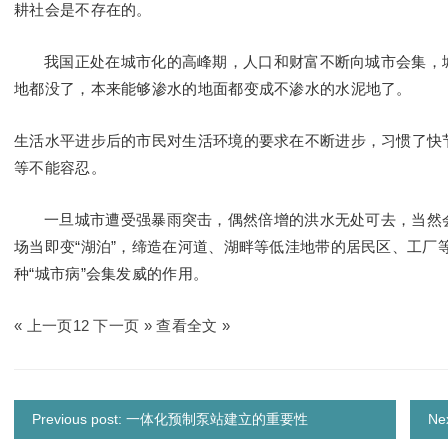
耕社会是不存在的。
我国正处在城市化的高峰期，人口和财富不断向城市会集，城
地都没了，本来能够渗水的地面都变成不渗水的水泥地了。
生活水平进步后的市民对生活环境的要求在不断进步，习惯了快
等不能容忍。
一旦城市遭受强暴雨突击，偶然倍增的洪水无处可去，当然会
场当即变“湖泊”，缔造在河道、湖畔等低洼地带的居民区、工厂
种“城市病”会集发威的作用。
« 上一页
1
2 下一页 » 查看全文 »
Previous post: 一体化预制泵站建立的重要性
N