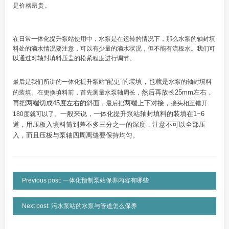
是价格昂贵。
在日常一体化提升泵站使用中，
水泵是在运转的情况下
，那么水泵的轴封填
料处的滴水情况要注意
，可以有少量的滴水状况，但不能有流板水。我们可
以通过对
轴封填料
压盖的松紧程度进行调节。
配更”的装填，也就是
最后是我们所讲的一体化提升泵站“
水泵的轴封填料
然后再放长25mm左右，
的装填。在
更换填料前，首先测量水泵轴周长，
再把两端切成45度左右的斜面
两端上下对接，
，最后把
接头相互错开
一般来说，一体化提升泵站
轴封填料的装填在
1~6
180度就可以了。
道，用压板入填料筒到差不多三分之一的深度，注意不可以全部压
入，而且
压板与泵轴四周离缝要保持均匀。
Previous post: 一体化预制泵站保养内容有哪些
Next post: 污水泵站的水泵与管道怎么保养