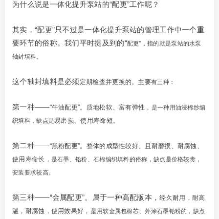
为什么说是一体化提升泵站的“配更”工作呢？
其实，“配更”只不过是一体化提升泵站的管理工作中一个重
要环节的俗称。我们平时提及到的“
配更”，指的就是泵站的水泵
轴封填料。
这个轴封填料是必须
定期检查并更换的。主要
有三种：
第一种——
“牛油配更”。质地
松软、富有弹性，
是一种用油浸棉纱编
易磨损、使用寿命短。
织填料，缺点是
第二种——
“黑粉配更”。整体的
成型性较好、且耐磨损、耐腐蚀、
使用寿命长，
是石墨、铅粉、石棉编织填料的俗称，缺点是价格较贵，
安装要求较高。
第三种——“金属配更”。属于一种高配版本，
经久耐用，耐高
温，耐腐蚀，使用效果好，是
用软金属包棉芯、外涂石墨铅粉的，缺点