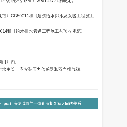
锈钢焊接钢管》GB/T12771的规定。
范》GB50014和《建筑给水排水及采暖工程施工
0014和《给水排水管道工程施工与验收规范》
。
阀门井内。
进水主管上应安装压力传感器和双向排气阀。
ext post: 海绵城市与一体化预制泵站之间的关系