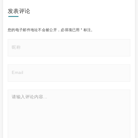
发表评论
您的电子邮件地址不会被公开，
必填项已用
*
标注。