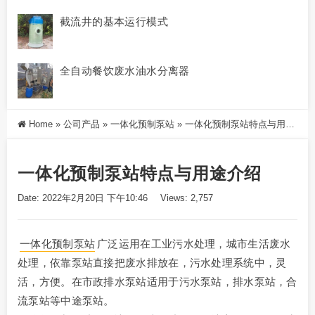
截流井的基本运行模式
全自动餐饮废水油水分离器
Home
»
公司产品
»
一体化预制泵站
»
一体化预制泵站特点与用途介绍
一体化预制泵站特点与用途介绍
Date: 2022年2月20日 下午10:46
Views: 2,757
一体化预制泵站
广泛运用在工业污水处理，城市生活废水
处理，依靠泵站直接把废水排放在，污水处理系统中，灵
活，方便。在市政排水泵站适用于污水泵站，排水泵站，合
流泵站等中途泵站。