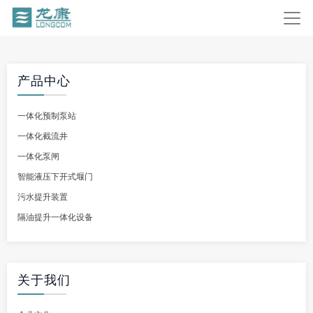
产品中心
一体化预制泵站
一体化截流井
一体化泵闸
智能液压下开式堰门
污水提升装置
隔油提升一体化设备
关于我们