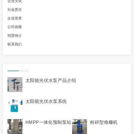
企业文化
社会责任
企业资质
公司画册
招贤纳士
联系我们
太阳能光伏水泵产品介绍
太阳能光伏水泵系统
HMPP一体化预制泵站
粉碎型格栅机