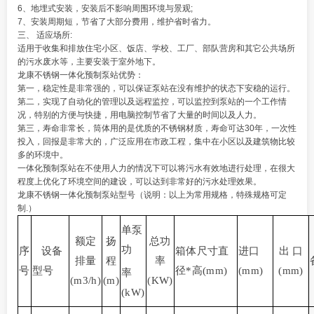
6、地埋式安装，安装后不影响周围环境与景观;
7、安装周期短，节省了大部分费用，维护省时省力。
三、 适应场所:
适用于收集和排放住宅小区、饭店、学校、工厂、部队营房和其它公共场所
的污水废水等，主要安装于室外地下。
龙康不锈钢一体化预制泵站优势：
第一，稳定性是非常强的，可以保证泵站在没有维护的状态下安稳的运行。
第二，实现了自动化的管理以及远程监控，可以监控到泵站的一个工作情
况，特别的方便与快捷，用电脑控制节省了大量的时间以及人力。
第三，寿命非常长，筒体用的是优质的不锈钢材质，寿命可达30年，一次性
投入，回报是非常大的，广泛应用在市政工程，集中在小区以及建筑物比较
多的环境中。
一体化预制泵站在不使用人力的情况下可以将污水有效地进行处理，在很大
程度上优化了环境空间的建设，可以达到非常好的污水处理效果。
龙康不锈钢一体化预制泵站型号（说明：以上为常用规格，特殊规格可定
制.）
单泵
额定
扬
总功
功
序
设备
箱体尺寸直
进口
出 口
排量
程
率
号
型号
径
*
高
(mm)
(mm)
(mm)
率
(m3/h)
(m)
(KW)
(kW)