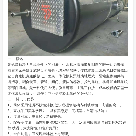
一、 概述：
泵站是解决无自流条件下的排灌、供水和水资源调配问题的唯一动力来源，
随着国家基础设施建设和城镇化进程的加快，传统混凝土泵站也日益暴露出
它自身难以克服的缺点。龙康
一体化预制泵站
为地埋式，泵站主体由井筒、
潜污泵、耦合装置、管道、阀门、液位传感器、控制系统、格栅和通风系统
等部件组成。是一种使用方便，质量可靠，土建工作少，成本较低的新型一
体化泵站设备，可以作为中小型混凝土泵站的替代品。
二、 特点与优势：
1、筒体采用优质不锈钢焊接成形 或碳钢结构内衬玻璃钢，高强耐腐，;
2、泵坑采用流体学设计，具有流态好、无堵塞，自清洁功能；
3、质量可靠，重量轻，造价较低;
4、配备高质量、高性能的潜水污水泵，其广泛应用传感器时刻监控水泵运
行 状况，大大降低了维护费用；
5、全自动化，可实现异地监控与管理;