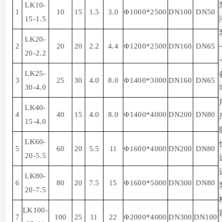
LK10-
1
10
15
1.5
3.0
Φ
1000*2500
DN100
DN50
15-1.5
LK20-
2
20
20
2.2
4.4
Φ
1200*2500
DN160
DN65
20-2.2
LK25-
3
25
30
4.0
8.0
Φ
1400*3000
DN160
DN65
30-4.0
LK40-
4
40
15
4.0
8.0
Φ
1400*4000
DN200
DN80
15-4.0
LK60-
5
60
20
5.5
11
Φ
1600*4000
DN200
DN80
20-5.5
LK80-
6
80
20
7.5
15
Φ
1600*5000
DN300
DN80
20-7.5
LK100-
7
100
25
11
22
Φ
2000*4000
DN300
DN100