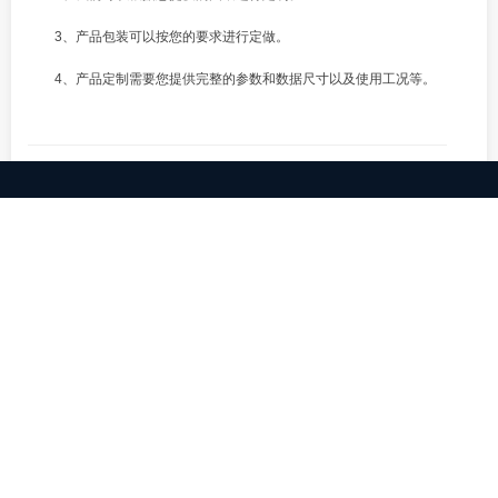
3、产品包装可以按您的要求进行定做。
4、产品定制需要您提供完整的参数和数据尺寸以及使用工况等。
Previous post: 白城一体化泵站
Next post: 吉林一体化泵站
发表评论
您的电子邮件地址不会被公开，
必填项已用
*
标注。