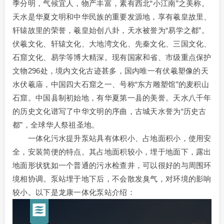
季分明，气候宜人，物产丰富，素有西北“小江南”之美称。
天水是华夏文明和中华民族的重要发源地，享有羲皇故里、
轩辕故里的荣誉，羲皇始创八卦，天水被誉为“易学之都”。
伏羲文化、轩辕文化、大地湾文化、先秦文化、三国文化、
石窟文化、易学等博大精深。现有国家和省、市级重点保护
文物296处，境内文化古迹甚多，国内唯一有伏羲塑像的天
水伏羲庙，中国四大石窟之一、号称“东方雕塑馆”的麦积山
石窟。中国县制初始地，有华夏第一县的美誉。天水八千年
的历史文化谱写了中华文明的序曲，古城天水誉为“历史古
都”，全球华人祭祖圣地。
一体化污水提升泵站具有体积小、占地面积小，使用安
全，安装简便的特点。其占地面积较小，埋于地面下，露出
地面形状犹如一个普通的污水检查井，可以很好的与周围环
境相协调。泵站埋于地下后，不会散发臭气，对环境的影响
较小。以下是龙康一体化泵站介绍：