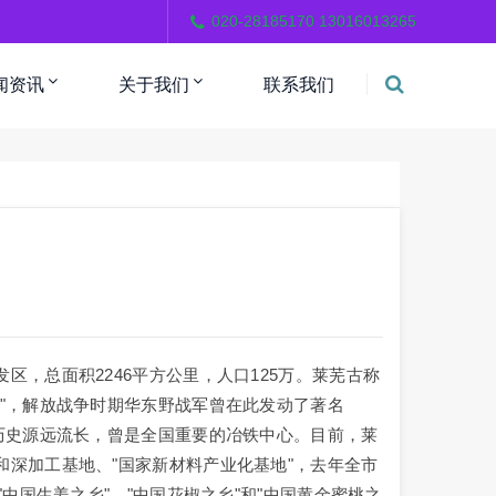
。
020-28185170 13016013265
闻资讯
关于我们
联系我们
总面积2246平方公里，人口125万。莱芜古称
"，解放战争时期华东野战军曾在此发动了著名
历史源远流长，曾是全国重要的冶铁中心。目前，莱
深加工基地、"国家新材料产业化基地"，去年全市
中国生姜之乡"、"中国花椒之乡"和"中国黄金蜜桃之