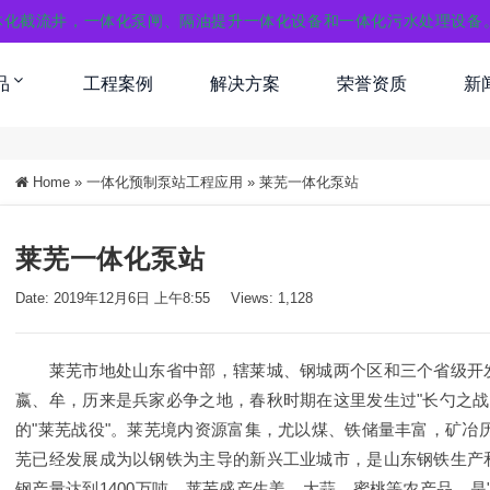
体化截流井，一体化泵闸、隔油提升一体化设备和一体化污水处理设备
品
工程案例
解决方案
荣誉资质
新
Home
»
一体化预制泵站工程应用
»
莱芜一体化泵站
莱芜一体化泵站
Date: 2019年12月6日 上午8:55
Views: 1,128
莱芜市地处山东省中部，辖莱城、钢城两个区和三个省级开发区，
嬴、牟，历来是兵家必争之地，春秋时期在这里发生过"长勺之战
的"莱芜战役"。莱芜境内资源富集，尤以煤、铁储量丰富，矿冶
芜已经发展成为以钢铁为主导的新兴工业城市，是山东钢铁生产和
钢产量达到1400万吨。莱芜盛产生姜、大蒜、蜜桃等农产品，是"