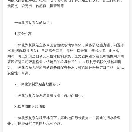
网接入的智能手机、电脑，既可随时随地了解泵站运行状况，如运行时间、
负荷点、设定点、传感值、报警等等
一体化预制泵站的特点：
1.安全性高
一体化预制泵站主体为复合缠绕玻璃钢筒体，筒体防腐能力强，内置潜
水泵(选配搅拌刀头)、自动耦合装置、导杆、提升链、进出水管、止回阀、
闸阀，可以实现全自动无人值守控制系统，重力管网进水前段可根据用户需
要设置进口粉碎型格栅，切屑后的垃圾粒径8mm，以利于后段的细格栅提
升。一体化泵站几乎所有的设备都配有备用，核心部件采用进口产品，所以
安全性非常高。
2.一体化预制泵站占地面积小
一体化预制泵站系统集成度高，占地面积小。
3.易与周围环境协调
一体化预制泵站埋于地面下，露出地面形状犹如一个普通的污水检查
井，可以很好的与周围环境相协调。