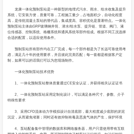
龙康
一体化预制泵站
是一种新型的地埋式污水、雨水、给水收集及提升
系统，它安装方便，质量可靠，工程施工量少，占地面积少，自动化程度
高，是传统混凝土泵站的替代品，集成度高、容积优化是显著特点。一体化
预制泵站主体由GRP玻璃钢井筒、潜水/给水泵、提升链、管道、阀门、液
位传感器、控制系统、格栅系统和通风系统等部件组成。根据不同工况选择
合适的配置，以适应使用条件。
预制泵站所有部件均在工厂完成，每一个部件都是为了长远可靠使用考
虑，满足几十年的使用要求，并且彼此完美匹配；每一套都是根据客户定
制，如果可以的话我们可以为您现场制作。
一体化预制泵站技术优势
1、一体化预制泵站整体质量通过CE安全认证，并获得相关认证证书
2、一体化预制泵站采用定制化设计，可以满足各种尺寸、参数、介子
特殊性要求
3、采用CFD流体动力学模拟设计自清底部，最大程度减少底部的淤泥
沉淀，从而避免堵塞；同时还有效抑制有毒及恶臭气体的产生，保护环境
4、泵站配备集中管理的数据库和网络服务器，用户只需使用带有互联