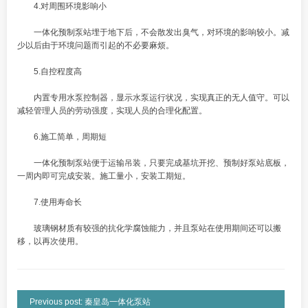
4.对周围环境影响小
一体化预制泵站埋于地下后，不会散发出臭气，对环境的影响较小。减
少以后由于环境问题而引起的不必要麻烦。
5.自控程度高
内置专用水泵控制器，显示水泵运行状况，实现真正的无人值守。可以
减轻管理人员的劳动强度，实现人员的合理化配置。
6.施工简单，周期短
一体化预制泵站便于运输吊装，只要完成基坑开挖、预制好泵站底板，
一周内即可完成安装。施工量小，安装工期短。
7.使用寿命长
玻璃钢材质有较强的抗化学腐蚀能力，并且泵站在使用期间还可以搬
移，以再次使用。
Previous post: 秦皇岛一体化泵站