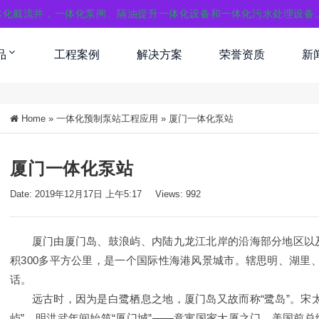
体化截流井，一体化泵闸、隔油提升一体化设备和一体化污水处理设备
品
工程案例
解决方案
荣誉资质
新
Home
»
一体化预制泵站工程应用
»
厦门一体化泵站
厦门一体化泵站
Date: 2019年12月17日 上午5:17
Views: 992
厦门由厦门岛、鼓浪屿、内陆九龙江北岸的沿海部分地区以及同安
积300多平方公里，是一个国际性海港风景城市。辖思明、湖里
话。
远古时，因为是白鹭栖息之地，厦门岛又故而称“鹭岛”。宋太平
屿”。明洪武年间始筑“厦门城”——意寓国家大厦之门。美国前总