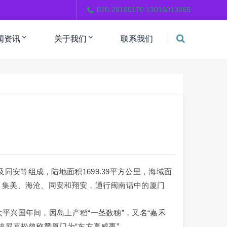
。
020-28185170 13016013265
闻资讯
关于我们
联系我们
等组成，陆地面积1699.39平方公里，海域面
、集美、海沧、同安和翔安，通行闽南话中的厦门
兴国年间，因岛上产稻“一茎数穗”，又名“嘉禾
统尼克松曾称赞厦门为“东方夏威夷”。