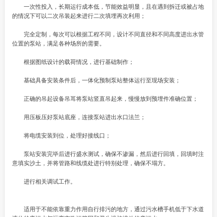
一次性投入，长期运行成本低，节能效益明显，且在遇到拆迁或被占地
的情况下可以二次吊装起来进行二次填埋再次利用；
完全定制，每次可以根据工程不同，设计不同直径和不同高度进出水管
位置的泵站，满足各种场所的需要。
根据图纸设计的载荷情况，进行基础制作；
基础具备安装条件后，一体化预制泵站整体运行至现场安装；
正确的吊起设备吊耳将泵站竖直吊起来，慢慢放到预埋件准确位置；
用压板压好泵站底座，连接泵站进出水口法兰；
将电缆安装到位，处理好接线口；
泵站安装完毕后进行盛水测试，确保不渗漏，然后进行回填，回填时注
意填实沙土，并将管路和线缆处进行特别处理，确保不塌方。
进行相关调试工作。
适用于不能依靠重力作用自行排污的地方，通过污水槽手机低于下水道