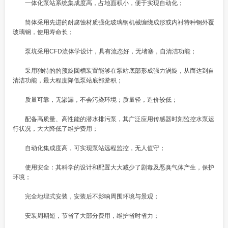
一体化泵站系统集成度高，占地面积小，便于实现自动化；
筒体采用先进的耐腐蚀材质强化玻璃钢机械缠绕成形或内衬特种钢外覆
玻璃钢，使用寿命长；
泵坑采用CFD流体学设计，具有流态好，无堵塞，自清洁功能；
采用独特的的预旋回槽装置能够在泵站底部形成强力涡旋，从而达到自
清洁功能，最大程度降低泵站底部淤积；
质量可靠，无渗漏，不会污染环境；质量轻，造价较低；
配备高质量、高性能的潜水排污泵，其广泛应用传感器时刻监控水泵运
行状况，大大降低了维护费用；
自动化集成度高，可实现泵站远程监控，无人值守；
使用安全：其科学的设计和配置大大减少了剧毒及恶臭气体产生，保护
环境；
完全地埋式安装，安装后不影响周围环境与景观；
安装周期短，节省了大部分费用，维护省时省力；