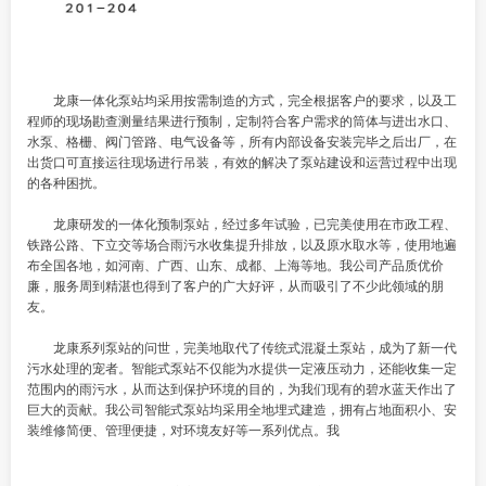
龙康一体化泵站均采用按需制造的方式，完全根据客户的要求，以及工
程师的现场勘查测量结果进行预制，定制符合客户需求的筒体与进出水口、
水泵、格栅、阀门管路、电气设备等，所有内部设备安装完毕之后出厂，在
出货口可直接运往现场进行吊装，有效的解决了泵站建设和运营过程中出现
的各种困扰。
龙康研发的一体化预制泵站，经过多年试验，已完美使用在市政工程、
铁路公路、下立交等场合雨污水收集提升排放，以及原水取水等，使用地遍
布全国各地，如河南、广西、山东、成都、上海等地。我公司产品质优价
廉，服务周到精湛也得到了客户的广大好评，从而吸引了不少此领域的朋
友。
龙康系列泵站的问世，完美地取代了传统式混凝土泵站，成为了新一代
污水处理的宠者。智能式泵站不仅能为水提供一定液压动力，还能收集一定
范围内的雨污水，从而达到保护环境的目的，为我们现有的碧水蓝天作出了
巨大的贡献。我公司智能式泵站均采用全地埋式建造，拥有占地面积小、安
装维修简便、管理便捷，对环境友好等一系列优点。我