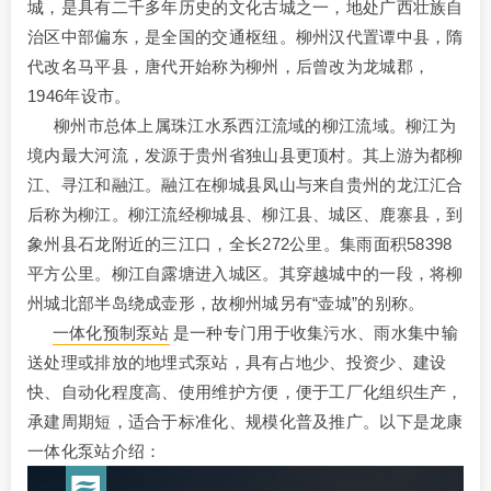
城，是具有二千多年历史的文化古城之一，地处广西壮族自
治区中部偏东，是全国的交通枢纽。柳州汉代置谭中县，隋
代改名马平县，唐代开始称为柳州，后曾改为龙城郡，
1946年设市。
柳州市总体上属珠江水系西江流域的柳江流域。柳江为
境内最大河流，发源于贵州省独山县更顶村。其上游为都柳
江、寻江和融江。融江在柳城县凤山与来自贵州的龙江汇合
后称为柳江。柳江流经柳城县、柳江县、城区、鹿寨县，到
象州县石龙附近的三江口，全长272公里。集雨面积58398
平方公里。柳江自露塘进入城区。其穿越城中的一段，将柳
州城北部半岛绕成壶形，故柳州城另有“壶城”的别称。
一体化预制泵站
是一种专门用于收集污水、雨水集中输
送处理或排放的地埋式泵站，具有占地少、投资少、建设
快、自动化程度高、使用维护方便，便于工厂化组织生产，
承建周期短，适合于标准化、规模化普及推广。以下是龙康
一体化泵站介绍：